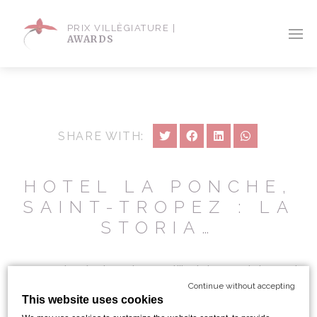
PRIX VILLÈGIATURE |
AWARDS
SHARE WITH:
HOTEL LA PONCHE,
SAINT-TROPEZ : LA
STORIA…
La Ponche é pigra, ha quell’indolenza dei paesi
Continue without accepting
dove é sempre estate e ha poca voglia di
This website uses cookies