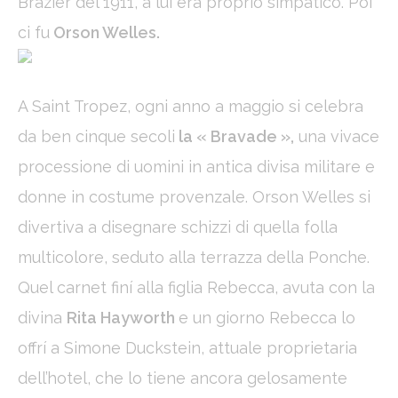
Brazier del 1911, a lui era proprio simpatico. Poi
to Google.
ci fu
Orson Welles.
Personalized ads
Provide consent to third parties for personalized advertising
A Saint Tropez, ogni anno a maggio si celebra
Confirm Selection
da ben cinque secoli
la « Bravade »,
una vivace
Less details
processione di uomini in antica divisa militare e
donne in costume provenzale. Orson Welles si
divertiva a disegnare schizzi di quella folla
multicolore, seduto alla terrazza della Ponche.
Quel carnet finí alla figlia Rebecca, avuta con la
divina
Rita Hayworth
e un giorno Rebecca lo
offrí a Simone Duckstein, attuale proprietaria
dell’hotel, che lo tiene ancora gelosamente