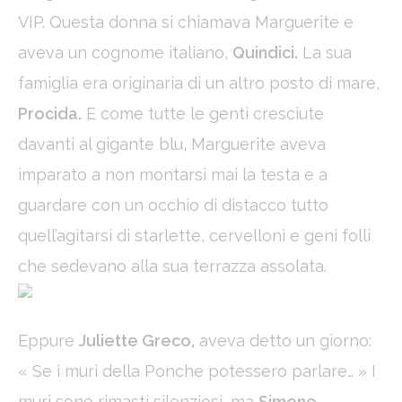
VIP. Questa donna si chiamava Marguerite e
Preferences
aveva un cognome italiano,
Quindici.
La sua
Preference cookies allow to save user's preferences for the
next visit. For example they could hold the user language.
famiglia era originaria di un altro posto di mare,
Name
Provider
Purpose
Dur
Procida.
E come tutte le genti cresciute
_deCookiesConsentID
D-edge
Remember user's
Ses
davanti al gigante blu, Marguerite aveva
Cookie
consent on Cookies
Consent
and consent
imparato a non montarsi mai la testa e a
Identifier.
fb_cookie_law_consent
D-edge
Remember user's
Ses
guardare con un occhio di distacco tutto
Cookie
consent on Cookies
Consent
and consent
quell’agitarsi di starlette, cervelloni e geni folli
Identifier.
che sedevano alla sua terrazza assolata.
_deCookiesConsentDeleteKey
D-edge
Remember user's
Ses
Cookie
consent on Cookies
Consent
and consent
Identifier.
Eppure
Juliette Greco,
aveva detto un giorno:
_deCountryResp
D-edge
Remember user's
Ses
Cookie
consent on Cookies
Consent
and consent
« Se i muri della Ponche potessero parlare… » I
Identifier.
muri sono rimasti silenziosi, ma
Simone