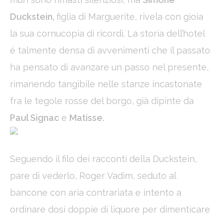
_deCookiesConsent
D-edge
Remember user's
Ses
Cookie
consent on Cookies
Duckstein,
figlia di Marguerite, rivela con gioia
Consent
and consent
Identifier.
la sua cornucopia di ricordi. La storia dell’hotel
é talmente densa di avvenimenti che il passato
Statistics
ha pensato di avanzare un passo nel presente,
Cookies of this kind are used to collect user's information
rimanendo tangibile nelle stanze incastonate
about the navigation path with the end goal to analyze the
statistics in an aggregated manner to enhance the website
fra le tegole rosse del borgo, già dipinte da
Name
Provider
Purpose
Duration
Paul Signac
e
Matisse.
_ga
Google
Google Analytics
2 years
Analytics
allows user tracking
to enhance the
website
Seguendo il filo dei racconti della Duckstein,
performance and
experience
pare di vederlo, Roger Vadim, seduto al
_gid
Google
Google Analytics
24
Analytics
allows user tracking
hours
bancone con aria contrariata e intento a
to enhance the
website
ordinare dosi doppie di liquore per dimenticare
performance and
experience