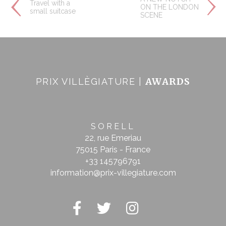
Travel with a
ON THE LONDON
small suitcase
SCENE
AWARDS
PRIX VILLÈGIATURE |
SORELL
22, rue Emeriau
75015 Paris - France
+33 145796791
information@prix-villegiature.com