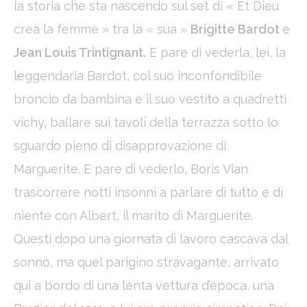
la storia che sta nascendo sul set di « Et Dieu
_ga_C3S8622EJT
Google
Google Analytics
2 years
crea la femme » tra la « sua »
Brigitte Bardot
e
Analytics
allows user tracking
to enhance the
website
Jean Louis Trintignant.
E pare di vederla, lei, la
performance and
experience
leggendaria Bardot, col suo inconfondibile
_gat
Google
Google Analytics
Session
broncio da bambina e il suo vestito a quadretti
Analytics
allows user tracking
to enhance the
vichy, ballare sui tavoli della terrazza sotto lo
website
performance and
sguardo pieno di disapprovazione di
experience
Marguerite. E pare di vederlo, Boris Vian
trascorrere notti insonni a parlare di tutto e di
Marketing and Ads
niente con Albert, il marito di Marguerite.
Marketing cookies will be used mainly by third party to
create a user profile to track his behaviour and habits
Questi dopo una giornata di lavoro cascava dal
across the web for marketing purposes.
sonno, ma quel parigino stravagante, arrivato
Ads user data
qui a bordo di una lenta vettura d’epoca, una
Provide consent for sending user data related to advertising