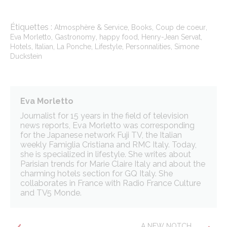
Étiquettes :
,
,
,
Atmosphère & Service
Books
Coup de coeur
,
,
,
,
Eva Morletto
Gastronomy
happy food
Henry-Jean Servat
,
,
,
,
,
Hotels
Italian
La Ponche
Lifestyle
Personnalities
Simone
Duckstein
Eva Morletto
Journalist for 15 years in the field of television
news reports, Eva Morletto was corresponding
for the Japanese network Fuji TV, the Italian
weekly Famiglia Cristiana and RMC Italy. Today,
she is specialized in lifestyle. She writes about
Parisian trends for Marie Claire Italy and about the
charming hotels section for GQ Italy. She
collaborates in France with Radio France Culture
and TV5 Monde.
A NEW NOTCH