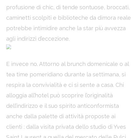
profusione di chic, di tende sontuose, broccati,
_gat
Google
Google Analytics
Session
Analytics
allows user tracking
to enhance the
caminetti scolpiti e biblioteche da dimora reale
website
performance and
potrebbe intimidire anche la star più avvezza
experience
agli indirizzi d’eccezione.
Marketing and Ads
E invece no. Attorno al brunch domenicale o al
Marketing cookies will be used mainly by third party to
create a user profile to track his behaviour and habits
tea time pomeridiano durante la settimana, si
across the web for marketing purposes.
respira la convivialità e ci si sente a casa. Chi
Ads user data
alloggia all’hotel può scoprire l’originalità
Provide consent for sending user data related to advertising
dell’indirizzo e il suo spirito anticonformista
to Google.
anche dalla palette di attività proposte ai
Personalized ads
clienti : dalla visita privata dello studio di Yves
Provide consent to third parties for personalized advertising
Saint Laurent a quella del mercato delle Pulci