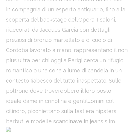
in compagnia di un esperto antiquario, fino alla
Confirm Selection
Less details
scoperta del backstage dell’Opera. I saloni,
ridecorati da Jacques Garcia con dettagli
preziosi di bronzo martellato e di cuoio di
Cordoba lavorato a mano, rappresentano il non
plus ultra per chi oggi a Parigi cerca un rifugio
romantico o una cena a lume di candela in un
contesto fiabesco del tutto inaspettato. Sulle
poltrone dove troverebbero il loro posto
ideale dame in crinolina e gentiluomini col
cilindro, picchiettano sulla tastiera hipsters
barbuti e modelle scandinave in jeans slim.