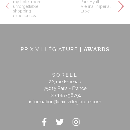
my hotel room,
Park Hyatt
unforgettable
Vienna, Imperial
shopping
Luxe
experiences
AWARDS
PRIX VILLÈGIATURE |
SORELL
22, rue Emeriau
75015 Paris - France
+33 145796791
information@prix-villegiature.com