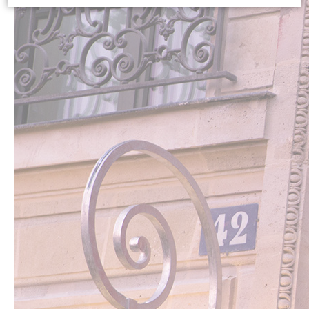
Cookie Declaration by
d-edge Macaron CMP
. Last update: 2024-01-
19.
What are cookies?
Cookies are little bits of textual information which are used
by the website to enhance user experience. Accept all
cookies or choose which categories you want to allow.
Cookie Policy
Necessary
Necessary cookies allow the website to behave properly
enabling basic functionalities such as private area logins or
the website navigation
There are no cookies of this kind.
Preferences
Preference cookies allow to save user's preferences for the
next visit. For example they could hold the user language.