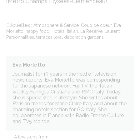
(Métro Champs Elysées-Clemenceau)
Étiquettes :
,
,
Atmosphère & Service
Coup de coeur
Eva
,
,
,
,
,
,
Morletto
happy food
Hotels
Italian
La Reserve
Laurent
,
Personnalities
terraces loral decoration gardens
Eva Morletto
Journalist for 15 years in the field of television
news reports, Eva Morletto was corresponding
for the Japanese network Fuji TV, the Italian
weekly Famiglia Cristiana and RMC Italy. Today,
she is specialized in lifestyle. She writes about
Parisian trends for Marie Claire Italy and about the
charming hotels section for GQ Italy. She
collaborates in France with Radio France Culture
and TV5 Monde.
A few steps from