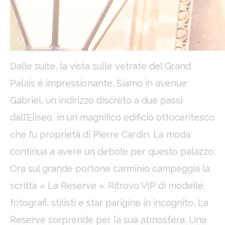
Statistics
Cookies of this kind are used to collect user's information
about the navigation path with the end goal to analyze the
statistics in an aggregated manner to enhance the website
Name
Provider
Purpose
Duration
Dalle suite, la vista sulle vetrate del Grand
_ga
Google
Google Analytics
2 years
Analytics
allows user tracking
Palais é impressionante. Siamo in avenue
to enhance the
website
Gabriel, un indirizzo discreto a due passi
performance and
experience
dall’Eliseo, in un magnifico edificio ottocentesco
_gid
Google
Google Analytics
24
che fu proprietà di Pierre Cardin. La moda
Analytics
allows user tracking
hours
to enhance the
continua a avere un debole per questo palazzo.
website
performance and
experience
Ora sul grande portone carminio campeggia la
_ga_C3S8622EJT
Google
Google Analytics
2 years
scritta « La Reserve ». Ritrovo VIP di modelle,
Analytics
allows user tracking
to enhance the
fotografi, stilisti e star parigine in incognito, La
website
performance and
Reserve sorprende per la sua atmosfera. Una
experience