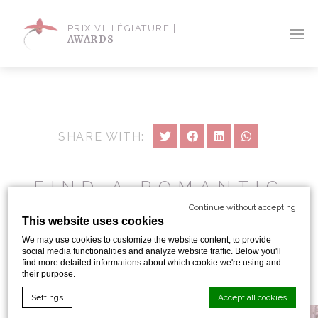
PRIX VILLÈGIATURE |
AWARDS
SHARE WITH:
FIND A ROMANTIC
PLACE IN THE
Continue without accepting
This website uses cookies
HEART OF PARIS.
We may use cookies to customize the website content, to provide
GUESS WHERE ?
social media functionalities and analyze website traffic. Below you'll
find more detailed informations about which cookie we're using and
their purpose.
By Eva Morletto
Settings
Accept all cookies