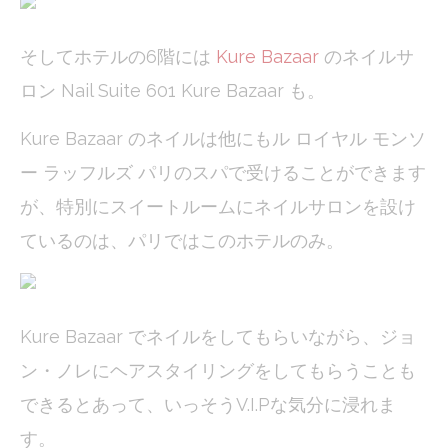
Statistics
Cookies of this kind are used to collect user's information
about the navigation path with the end goal to analyze the
そしてホテルの6階には
Kure Bazaar
のネイルサ
statistics in an aggregated manner to enhance the website
ロン Nail Suite 601 Kure Bazaar も。
Name
Provider
Purpose
Duration
_ga
Google
Google Analytics
2 years
Kure Bazaar のネイルは他にもル ロイヤル モンソ
Analytics
allows user tracking
to enhance the
ー ラッフルズ パリのスパで受けることができます
website
performance and
が、特別にスイートルームにネイルサロンを設け
experience
_gid
Google
Google Analytics
24
ているのは、パリではこのホテルのみ。
Analytics
allows user tracking
hours
to enhance the
website
performance and
experience
Kure Bazaar でネイルをしてもらいながら、ジョ
_ga_C3S8622EJT
Google
Google Analytics
2 years
Analytics
allows user tracking
ン・ノレにヘアスタイリングをしてもらうことも
to enhance the
website
できるとあって、いっそうV.I.Pな気分に浸れま
performance and
experience
す。