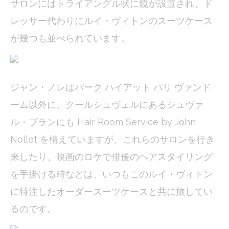
サロンにはトライアングル状に鏡が設置され、ド
_deCookiesConsentID
D-edge
Remember user's
Ses
Cookie
consent on Cookies
レッサー代わりにルイ・ヴィトンのスーツケース
Consent
and consent
Identifier.
が幾つも並べられています。
fb_cookie_law_consent
D-edge
Remember user's
Ses
Cookie
consent on Cookies
Consent
and consent
Identifier.
ジャン・ノレはパーク ハイアット パリ ヴァンド
_deCookiesConsentDeleteKey
D-edge
Remember user's
Ses
Cookie
consent on Cookies
ーム以外に、クールシュヴェルにあるシュヴァ
Consent
and consent
Identifier.
ル・ブランにも Hair Room Service by John
_deCountryResp
D-edge
Remember user's
Ses
Cookie
consent on Cookies
Nollet を構えていますが、これらのサロンを行き
Consent
and consent
Identifier.
来したり、映画のロケで俳優のヘアスタイリング
_deCookiesConsent
D-edge
Remember user's
Ses
を手掛ける時などは、いつもこのルイ・ヴィトン
Cookie
consent on Cookies
Consent
and consent
に特注したオーダースーツケースと共に旅してい
Identifier.
るのです。