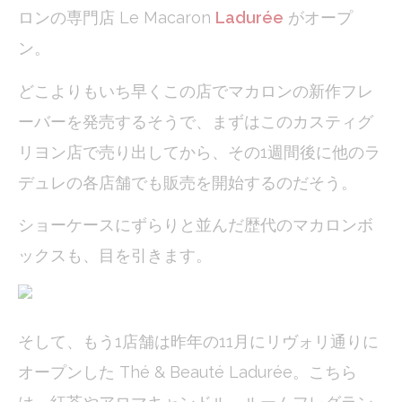
ロンの専門店 Le Macaron
Ladurée
がオープ
Confirm Selection
Less details
ン。
どこよりもいち早くこの店でマカロンの新作フレ
ーバーを発売するそうで、まずはこのカスティグ
リヨン店で売り出してから、その1週間後に他のラ
デュレの各店舗でも販売を開始するのだそう。
ショーケースにずらりと並んだ歴代のマカロンボ
ックスも、目を引きます。
そして、もう1店舗は昨年の11月にリヴォリ通りに
オープンした Thé & Beauté Ladurée。こちら