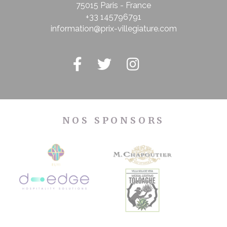
75015 Paris - France
+33 145796791
information@prix-villegiature.com
NOS SPONSORS