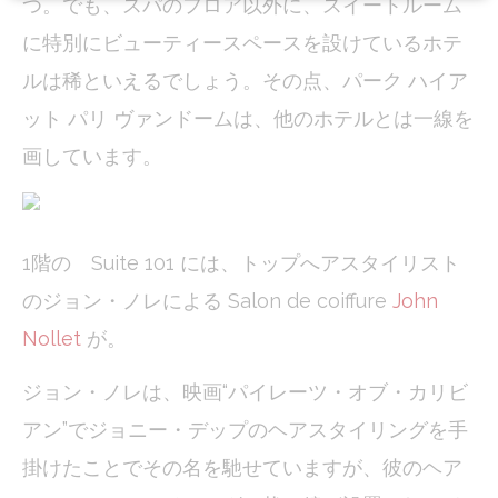
つ。でも、スパのフロア以外に、スイートルーム
に特別にビューティースペースを設けているホテ
Cookie Declaration by
d-edge Macaron CMP
. Last update: 2024-01-
19.
ルは稀といえるでしょう。その点、パーク ハイア
What are cookies?
Cookies are little bits of textual information which are used
ット パリ ヴァンドームは、他のホテルとは一線を
by the website to enhance user experience. Accept all
cookies or choose which categories you want to allow.
画しています。
Cookie Policy
Necessary
1階の Suite 101 には、トップへアスタイリスト
Necessary cookies allow the website to behave properly
enabling basic functionalities such as private area logins or
のジョン・ノレによる Salon de coiffure
John
the website navigation
There are no cookies of this kind.
Nollet
が。
ジョン・ノレは、映画“パイレーツ・オブ・カリビ
Preferences
アン”でジョニー・デップのヘアスタイリングを手
Preference cookies allow to save user's preferences for the
next visit. For example they could hold the user language.
掛けたことでその名を馳せていますが、彼のヘア
Name
Provider
Purpose
Dur