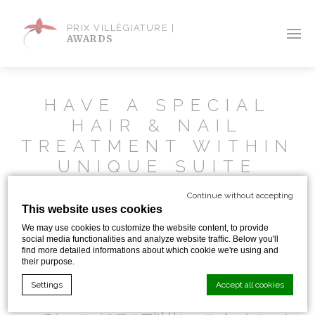
PRIX VILLÈGIATURE |
AWARDS
HAVE A SPECIAL
HAIR & NAIL
TREATMENT WITHIN
UNIQUE SUITE
ROOMS OF PARK
Continue without accepting
HYATT PARIS-
This website uses cookies
VENDÔME.
We may use cookies to customize the website content, to provide
social media functionalities and analyze website traffic. Below you'll
find more detailed informations about which cookie we're using and
their purpose.
様々なホテルのスパでマッサージを受けたり、ネ
Settings
Accept all cookies
イルやヘアカットを頼むのも旅の楽しみのひと