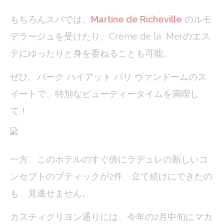
_gat
Google
Google Analytics
Session
Analytics
allows user tracking
もちろんスパでは、
Martine de Richeville
のルモ
to enhance the
website
デラージュを受けたり、Crème de la Merのエス
performance and
experience
テにゆったりと身を委ねることも可能。
ぜひ、パーク ハイアット パリ ヴァンドームのス
Marketing and Ads
イートで、特別なビューティータイムを満喫し
Marketing cookies will be used mainly by third party to
create a user profile to track his behaviour and habits
て！
across the web for marketing purposes.
Ads user data
一方、このホテルのすぐ傍にラデュレの新しいコ
Provide consent for sending user data related to advertising
to Google.
ンセプトのブティックが2件、立て続けにできたの
も、見逃せません。
Personalized ads
Provide consent to third parties for personalized advertising
カスティグリヨン通りには、今年の2月中旬にマカ