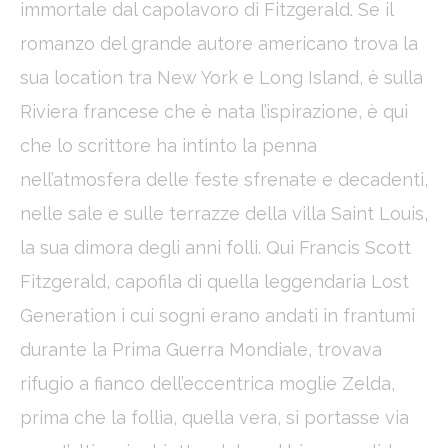
immortale dal capolavoro di Fitzgerald. Se il
_deCookiesConsentID
D-edge
Remember user's
Ses
romanzo del grande autore americano trova la
Cookie
consent on Cookies
Consent
and consent
Identifier.
sua location tra New York e Long Island, è sulla
fb_cookie_law_consent
D-edge
Remember user's
Ses
Riviera francese che è nata l’ispirazione, è qui
Cookie
consent on Cookies
Consent
and consent
che lo scrittore ha intinto la penna
Identifier.
nell’atmosfera delle feste sfrenate e decadenti,
_deCookiesConsentDeleteKey
D-edge
Remember user's
Ses
Cookie
consent on Cookies
nelle sale e sulle terrazze della villa Saint Louis,
Consent
and consent
Identifier.
la sua dimora degli anni folli. Qui Francis Scott
_deCountryResp
D-edge
Remember user's
Ses
Cookie
consent on Cookies
Fitzgerald, capofila di quella leggendaria Lost
Consent
and consent
Identifier.
Generation i cui sogni erano andati in frantumi
_deCookiesConsent
D-edge
Remember user's
Ses
durante la Prima Guerra Mondiale, trovava
Cookie
consent on Cookies
Consent
and consent
rifugio a fianco dell’eccentrica moglie Zelda,
Identifier.
prima che la follìa, quella vera, si portasse via