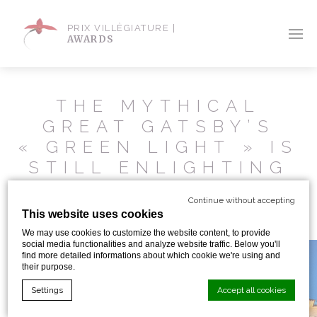
PRIX VILLÈGIATURE |
AWARDS
THE MYTHICAL
GREAT GATSBY’S
« GREEN LIGHT » IS
STILL ENLIGHTING
THE RIVIERA
Continue without accepting
NIGHTS
This website uses cookies
We may use cookies to customize the website content, to provide
social media functionalities and analyze website traffic. Below you'll
find more detailed informations about which cookie we're using and
their purpose.
Settings
Accept all cookies