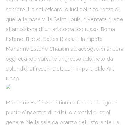
Confirm Selection
sempre li, a solleticare le luci della terrazza di
Less details
quella famosa Villa Saint Louis, diventata grazie
all’ambizione di un aristocratico russo, Boma
Estène, l’Hotel Belles Rives. E’ la nipote
Marianne Estène Chauvin ad accogliervi ancora
oggi quando varcate l’ingresso adornato da
splendidi affreschi e stucchi in puro stile Art
Deco.
Marianne Estène continua a fare del luogo un
punto d’incontro di artisti e creativi di ogni
genere. Nella sala da pranzo del ristorante La