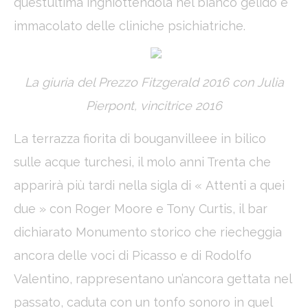
quest’ultima inghiottendola nel bianco gelido e
Statistics
immacolato delle cliniche psichiatriche.
Cookies of this kind are used to collect user's information
about the navigation path with the end goal to analyze the
statistics in an aggregated manner to enhance the website
Name
Provider
Purpose
Duration
La giuria del Prezzo Fitzgerald 2016 con Julia
_ga
Google
Google Analytics
2 years
Analytics
allows user tracking
Pierpont, vincitrice 2016
to enhance the
website
performance and
La terrazza fiorita di bouganvilleee in bilico
experience
sulle acque turchesi, il molo anni Trenta che
_gid
Google
Google Analytics
24
Analytics
allows user tracking
hours
apparirà più tardi nella sigla di « Attenti a quei
to enhance the
website
due » con Roger Moore e Tony Curtis, il bar
performance and
experience
dichiarato Monumento storico che riecheggia
_ga_C3S8622EJT
Google
Google Analytics
2 years
Analytics
allows user tracking
ancora delle voci di Picasso e di Rodolfo
to enhance the
website
Valentino, rappresentano un’ancora gettata nel
performance and
experience
passato, caduta con un tonfo sonoro in quel