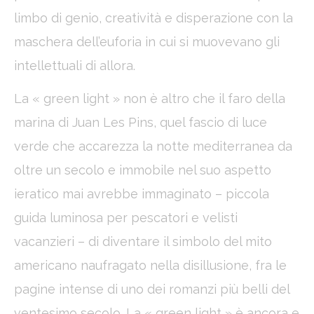
_gat
Google
Google Analytics
Session
limbo di genio, creatività e disperazione con la
Analytics
allows user tracking
to enhance the
maschera dell’euforia in cui si muovevano gli
website
performance and
intellettuali di allora.
experience
La « green light » non è altro che il faro della
Marketing and Ads
marina di Juan Les Pins, quel fascio di luce
Marketing cookies will be used mainly by third party to
verde che accarezza la notte mediterranea da
create a user profile to track his behaviour and habits
across the web for marketing purposes.
oltre un secolo e immobile nel suo aspetto
ieratico mai avrebbe immaginato – piccola
Ads user data
guida luminosa per pescatori e velisti
Provide consent for sending user data related to advertising
to Google.
vacanzieri – di diventare il simbolo del mito
americano naufragato nella disillusione, fra le
Personalized ads
pagine intense di uno dei romanzi più belli del
Provide consent to third parties for personalized advertising
ventesimo secolo. La « green light » è ancora e